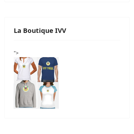
La Boutique IVV
">