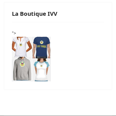
La Boutique IVV
">