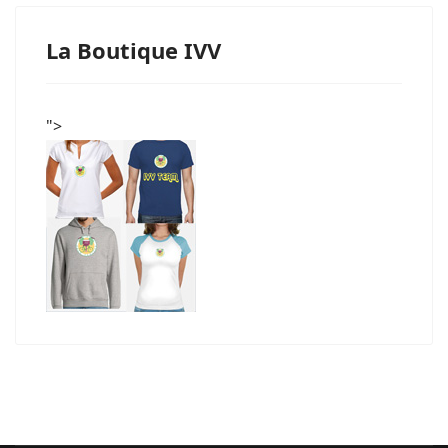
La Boutique IVV
">