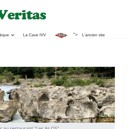
">
hèque
La Cave IVV
L'ancien site
er au restaurant "Les As OS"