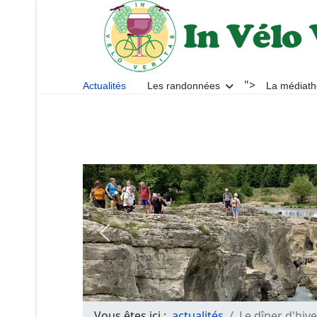
">
Actualités
Les randonnées
La médiat
Vous êtes ici :
actualités
Le dîner d'hiv