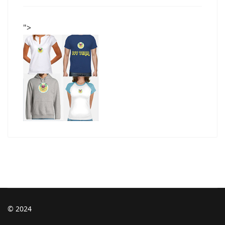
">
© 2024