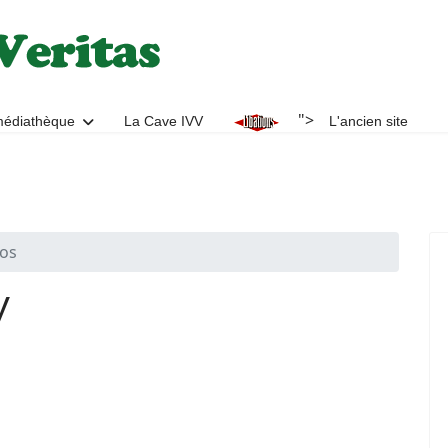
">
médiathèque
La Cave IVV
L'ancien site
éos
V